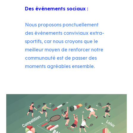
Des événements sociaux
:
Nous proposons ponctuellement
des évènements conviviaux extra-
sportifs, car nous croyons que le
meilleur moyen de renforcer notre
communauté est de passer des
moments agréables ensemble.