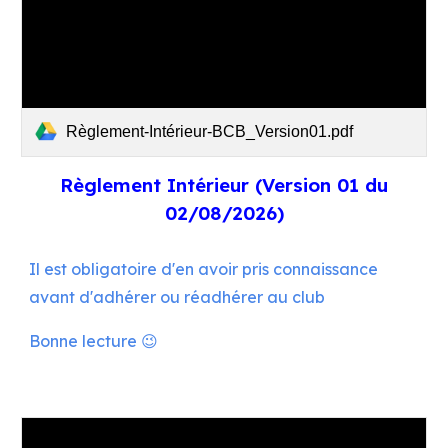
Règlement-Intérieur-BCB_Version01.pdf
Règlement Intérieur (Version 0
1
du
02
/08/202
6
)
Il est obligatoire d'en avoir pris connaissance
avant d'adhérer ou réadhérer au club
Bonne lecture 😉