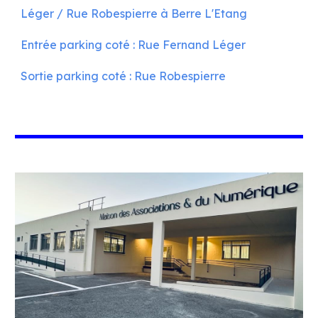
Léger / Rue Robespierre
à Berre L'Etang
Entrée parking coté : Rue Fernand Léger
Sortie parking
coté
: Rue Robespierre